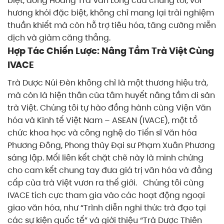
biệt, dòng Hoàng Trà Vân Long của chúng tôi, với
hương khói đặc biệt, không chỉ mang lại trải nghiệm
thuần khiết mà còn hỗ trợ tiêu hóa, tăng cường miễn
dịch và giảm căng thẳng.
Hợp Tác Chiến Lược: Nâng Tầm Trà Việt Cùng
IVACE
Trà Dược Núi Đèn không chỉ là một thương hiệu trà,
mà còn là hiện thân của tâm huyết nâng tầm di sản
trà Việt. Chúng tôi tự hào đồng hành cùng Viện Văn
hóa và Kinh tế Việt Nam – ASEAN (IVACE), một tổ
chức khoa học và công nghệ do Tiến sĩ Văn hóa
Phương Đông, Phong thủy Đại sư Phạm Xuân Phương
sáng lập. Mối liên kết chặt chẽ này là minh chứng
cho cam kết chung tay đưa giá trị văn hóa và đẳng
cấp của trà Việt vươn ra thế giới.
Chúng tôi cùng
IVACE tích cực tham gia vào các hoạt động ngoại
giao văn hóa, như “Trình diễn nghi thức trà đạo tại
các sự kiện quốc tế” và giới thiệu “Trà Dược Thiên