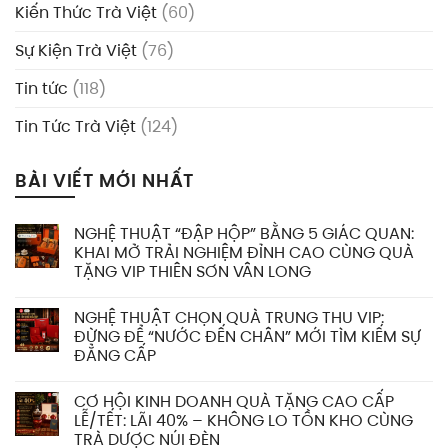
Kiến Thức Trà Việt
(60)
Sự Kiện Trà Việt
(76)
Tin tức
(118)
Tin Tức Trà Việt
(124)
BÀI VIẾT MỚI NHẤT
NGHỆ THUẬT “ĐẬP HỘP” BẰNG 5 GIÁC QUAN:
KHAI MỞ TRẢI NGHIỆM ĐỈNH CAO CÙNG QUÀ
TẶNG VIP THIÊN SƠN VÂN LONG
NGHỆ THUẬT CHỌN QUÀ TRUNG THU VIP:
ĐỪNG ĐỂ “NƯỚC ĐẾN CHÂN” MỚI TÌM KIẾM SỰ
ĐẲNG CẤP
CƠ HỘI KINH DOANH QUÀ TẶNG CAO CẤP
LỄ/TẾT: LÃI 40% – KHÔNG LO TỒN KHO CÙNG
TRÀ DƯỢC NÚI ĐÈN