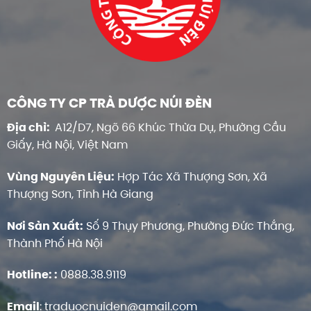
CÔNG TY CP TRÀ DƯỢC NÚI ĐÈN
Địa chỉ:
A12/D7, Ngõ 66 Khúc Thừa Dụ, Phường Cầu
Giấy, Hà Nội, Việt Nam
Vùng Nguyên Liệu:
Hợp Tác Xã Thượng Sơn, Xã
Thượng Sơn, Tỉnh Hà Giang
Nơi Sản Xuất:
Số 9 Thụy Phương, Phường Đức Thắng,
Thành Phố Hà Nội
Hotline:
:
0888.38.9119
Email
:
traduocnuiden@gmail.com