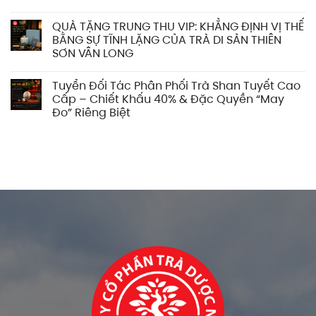
QUÀ TẶNG TRUNG THU VIP: KHẲNG ĐỊNH VỊ THẾ
BẰNG SỰ TĨNH LẶNG CỦA TRÀ DI SẢN THIÊN
SƠN VÂN LONG
Tuyển Đối Tác Phân Phối Trà Shan Tuyết Cao
Cấp – Chiết Khấu 40% & Đặc Quyền “May
Đo” Riêng Biệt