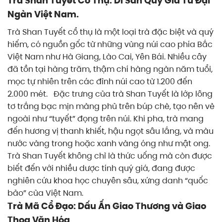
Trà Shan Tuyết Cổ Thụ: Di Sản Quý Giá Từ Đại
Ngàn Việt Nam.
Trà Shan Tuyết cổ thụ là một loại trà đặc biệt và quý
hiếm, có nguồn gốc từ những vùng núi cao phía Bắc
Việt Nam như Hà Giang, Lào Cai, Yên Bái. Nhiều cây
đã tồn tại hàng trăm, thậm chí hàng ngàn năm tuổi,
mọc tự nhiên trên các đỉnh núi cao từ 1.200 đến
2.000 mét.
Đặc trưng của trà Shan Tuyết là lớp lông
tơ trắng bạc mịn màng phủ trên búp chè, tạo nên vẻ
ngoài như “tuyết” đọng trên núi. Khi pha, trà mang
đến hương vị thanh khiết, hậu ngọt sâu lắng, và màu
nước vàng trong hoặc xanh vàng óng như mật ong.
Trà Shan Tuyết không chỉ là thức uống mà còn được
biết đến với nhiều dược tính quý giá, đang được
nghiên cứu khoa học chuyên sâu, xứng danh “quốc
bảo” của Việt Nam.
Trà Mã Cổ Đạo: Dấu Ấn Giao Thương và Giao
Thoa Văn Hóa