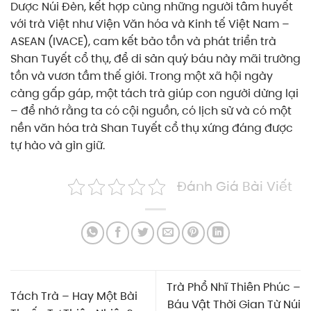
Dược Núi Đèn, kết hợp cùng những người tâm huyết
với trà Việt như Viện Văn hóa và Kinh tế Việt Nam –
ASEAN (IVACE), cam kết bảo tồn và phát triển trà
Shan Tuyết cổ thụ, để di sản quý báu này mãi trường
tồn và vươn tầm thế giới. Trong một xã hội ngày
càng gấp gáp, một tách trà giúp con người dừng lại
– để nhớ rằng ta có cội nguồn, có lịch sử và có một
nền văn hóa trà Shan Tuyết cổ thụ xứng đáng được
tự hào và gìn giữ.
Đánh Giá Bài Viết
Trà Phổ Nhĩ Thiên Phúc –
Tách Trà – Hay Một Bài
Báu Vật Thời Gian Từ Núi