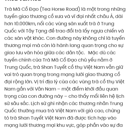
Trà Mã Cổ Đạo (Tea Horse Road) là một trong những
tuyến giao thương cổ xưa và vĩ đại nhất châu Á, dài
hơn 10.000km, nối các vùng sản xuất trà ở Trung
Quốc với Tây Tạng để trao đổi trà lấy ngựa chiến và
các sản vật khác. Con đường này không chỉ là tuyến
thương mại mà còn là hành lang quan trọng cho sự
giao lưu văn hóa giữa các dân tộc.
Mặc dù các
tuyến chính của Trà Mã Cổ Đạo chủ yếu nằm ở
Trung Quốc, trà Shan Tuyết cổ thụ Việt Nam vẫn giữ
vai trò quan trọng trong mạng lưới giao thương cổ
đại rộng lớn. Vị trí địa lý của các vùng trà cổ thụ Việt
Nam gần với Vân Nam – một điểm khởi đầu quan
trọng của con đường này – cho thấy mối liên hệ lịch
sử sâu sắc. Lịch sử ghi nhận các thương nhân Trung
Quốc thường mua trà Việt Nam với giá cao, chứng
tỏ trà Shan Tuyết Việt Nam đã được tích hợp vào
mạng lưới thương mại khu vực, góp phần vào sự đa