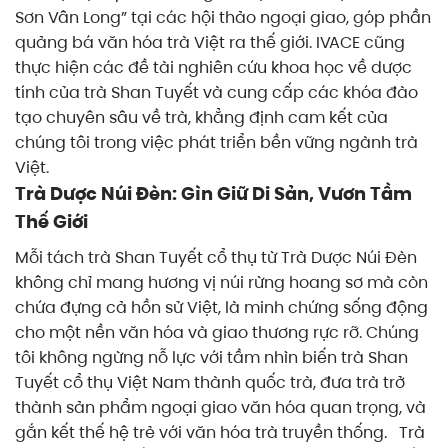
Sơn Vân Long” tại các hội thảo ngoại giao, góp phần
quảng bá văn hóa trà Việt ra thế giới. IVACE cũng
thực hiện các đề tài nghiên cứu khoa học về dược
tính của trà Shan Tuyết và cung cấp các khóa đào
tạo chuyên sâu về trà, khẳng định cam kết của
chúng tôi trong việc phát triển bền vững ngành trà
Việt.
Trà Dược Núi Đèn: Gìn Giữ Di Sản, Vươn Tầm
Thế Giới
Mỗi tách trà Shan Tuyết cổ thụ từ Trà Dược Núi Đèn
không chỉ mang hương vị núi rừng hoang sơ mà còn
chứa đựng cả hồn sử Việt, là minh chứng sống động
cho một nền văn hóa và giao thương rực rỡ. Chúng
tôi không ngừng nỗ lực với tầm nhìn biến trà Shan
Tuyết cổ thụ Việt Nam thành quốc trà, đưa trà trở
thành sản phẩm ngoại giao văn hóa quan trọng, và
gắn kết thế hệ trẻ với văn hóa trà truyền thống.
Trà