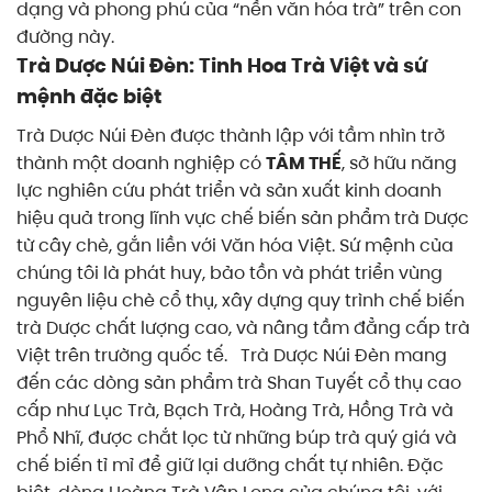
dạng và phong phú của “nền văn hóa trà” trên con
đường này.
Trà Dược Núi Đèn: Tinh Hoa Trà Việt và sứ
mệnh đặc biệt
Trà Dược Núi Đèn được thành lập với tầm nhìn trở
thành một doanh nghiệp có
TÂM THẾ
, sở hữu năng
lực nghiên cứu phát triển và sản xuất kinh doanh
hiệu quả trong lĩnh vực chế biến sản phẩm trà Dược
từ cây chè, gắn liền với Văn hóa Việt. Sứ mệnh của
chúng tôi là phát huy, bảo tồn và phát triển vùng
nguyên liệu chè cổ thụ, xây dựng quy trình chế biến
trà Dược chất lượng cao, và nâng tầm đẳng cấp trà
Việt trên trường quốc tế.
Trà Dược Núi Đèn mang
đến các dòng sản phẩm trà Shan Tuyết cổ thụ cao
cấp như Lục Trà, Bạch Trà, Hoàng Trà, Hồng Trà và
Phổ Nhĩ, được chắt lọc từ những búp trà quý giá và
chế biến tỉ mỉ để giữ lại dưỡng chất tự nhiên. Đặc