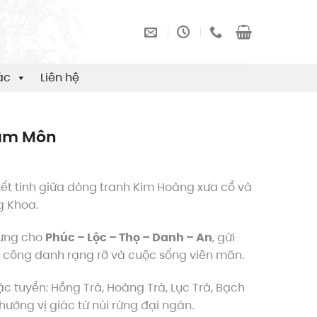
ác
Liên hệ
Lâm Môn
kết tinh giữa dòng tranh Kim Hoàng xưa cổ và
g Khoa.
rưng cho
Phúc – Lộc – Thọ – Danh – An
, gửi
, công danh rạng rỡ và cuộc sống viên mãn.
ặc tuyển: Hồng Trà, Hoàng Trà, Lục Trà, Bạch
hưởng vị giác từ núi rừng đại ngàn.