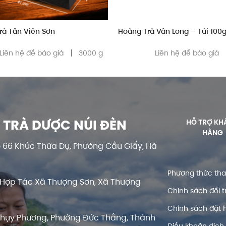
rà Tản Viên Sơn
Hoàng Trà Vân Long – Túi 100
Liên hệ để báo giá
3000 g
Liên hệ để báo giá
 TRÀ DƯỢC NÚI ĐÈN
HỖ TRỢ KH
HÀNG
 66 Khúc Thừa Dụ, Phường Cầu Giấy, Hà
Phương thức th
Hợp Tác Xã Thượng Sơn, Xã Thượng
Chính sách đổi t
Chính sách đặt 
Thụy Phương, Phường Đức Thắng, Thành
Điều khoản dịch