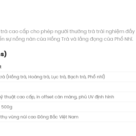
trà cao cấp cho phép người thưởng trà trải nghiệm đầy 
đến sự nồng nàn của Hồng Trà và lắng đọng của Phổ Nhĩ.
ns)
t
rà (Hồng trà, Hoàng trà, Lục trà, Bạch trà, Phổ nhĩ)
ỹ thuật cao cấp, in offset cán màng, phủ UV định hình
– 500g
 thụ vùng núi cao Đông Bắc Việt Nam