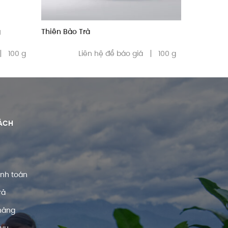
g
Thiên Bảo Trà
100 g
Liên hệ để báo giá
100 g
ÁCH
anh toán
rả
hàng
 vụ