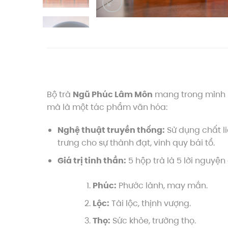
Bộ trà
Ngũ Phúc Lâm Môn
mang trong mình k
mà là một tác phẩm văn hóa:
Nghệ thuật truyền thống:
Sử dụng chất l
trưng cho sự thành đạt, vinh quy bái tổ.
Giá trị tinh thần:
5 hộp trà là 5 lời nguyện
Phúc:
Phước lành, may mắn.
Lộc:
Tài lộc, thịnh vượng.
Thọ:
Sức khỏe, trường thọ.