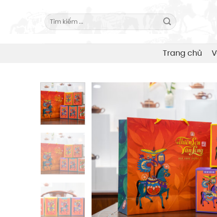
Skip
to
Search
for:
content
Trang chủ
V