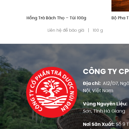
ơn 75g
Hồng Trà Bách Thọ – Túi 100g
Bộ Pha T
á
75 g
Liên hệ để báo giá
100 g
CÔNG TY CP
Địa chỉ:
A12/D7, Ngõ
Nội, Việt Nam
Vùng Nguyên Liệu:
Sơn, Tỉnh Hà Giang
Nơi Sản Xuất:
Số 9 