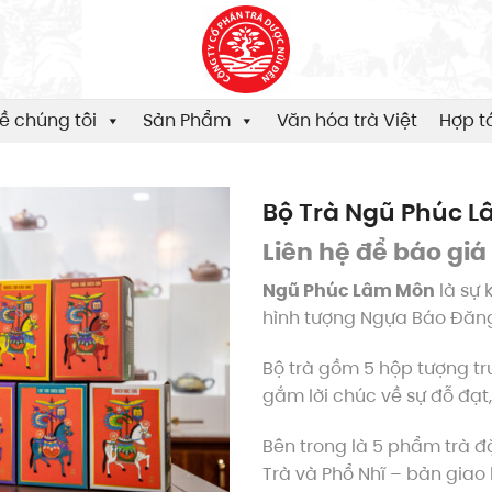
ề chúng tôi
Sản Phẩm
Văn hóa trà Việt
Hợp t
Bộ Trà Ngũ Phúc 
Liên hệ để báo giá
Ngũ Phúc Lâm Môn
là sự 
hình tượng Ngựa Báo Đăn
Bộ trà gồm 5 hộp tượng t
gắm lời chúc về sự đỗ đạt
Bên trong là 5 phẩm trà đ
Trà và Phổ Nhĩ – bản giao 