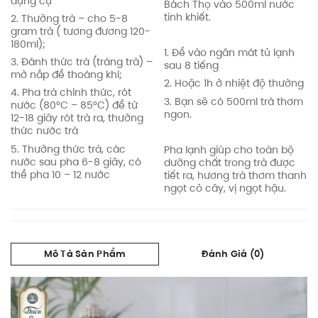
dụng cụ
Bách Thọ vào 500ml nước
tinh khiết.
2. Thưởng trà – cho 5-8
gram trà ( tương đương 120-
180ml);
1. Để vào ngăn mát tủ lạnh
3. Đánh thức trà (tráng trà) –
sau 8 tiếng
mở nắp để thoáng khí;
2. Hoặc 1h ở nhiệt độ thường
4. Pha trà chính thức, rót
3. Bạn sẽ có 500ml trà thơm
nước (80°C – 85°C) để từ
ngon.
12-18 giây rót trà ra, thưởng
thức nước trà
5. Thưởng thức trà, các
Pha lạnh giúp cho toàn bộ
nước sau pha 6-8 giây, có
dưỡng chất trong trà được
thể pha 10 – 12 nước
tiết ra, hương trà thơm thanh
ngọt cỏ cây, vị ngọt hậu.
Mô Tả Sản Phẩm
Đánh Giá (0)