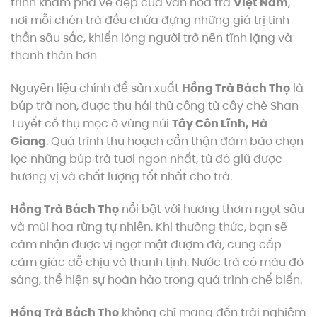
trình khám phá vẻ đẹp của văn hóa trà
Việt Nam
,
nơi mỗi chén trà đều chứa đựng những giá trị tinh
thần sâu sắc, khiến lòng người trở nên tĩnh lặng và
thanh thản hơn
Nguyên liệu chính để sản xuất
Hồng Trà Bách Thọ
là
búp trà non, được thu hái thủ công từ cây chè Shan
Tuyết cổ thụ mọc ở vùng núi
Tây Côn Lĩnh, Hà
Giang
. Quá trình thu hoạch cẩn thận đảm bảo chọn
lọc những búp trà tươi ngon nhất, từ đó giữ được
hương vị và chất lượng tốt nhất cho trà.
Hồng Trà Bách Thọ
nổi bật với hương thơm ngọt sâu
và mùi hoa rừng tự nhiên. Khi thưởng thức, bạn sẽ
cảm nhận được vị ngọt mật đượm đà, cung cấp
cảm giác dễ chịu và thanh tịnh. Nước trà có màu đỏ
sáng, thể hiện sự hoàn hảo trong quá trình chế biến.
Hồng Trà Bách Thọ
không chỉ mang đến trải nghiệm