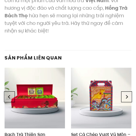
còn là một phần của văn hóa trà
Việt Nam
. Với
hương vị độc đáo và chất lượng cao cấp,
Hồng Trà
Bách Thọ
hứa hẹn sẽ mang lại những trải nghiệm
tuyệt vời cho người yêu trà. Hãy thử ngay để cảm
nhận sự khác biệt!
SẢN PHẨM LIÊN QUAN
Set Cá Chép Vượt Vũ Môn –
Bạch Trà Thiên Sơn