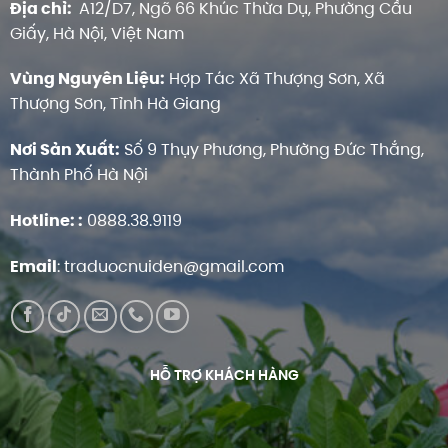
Địa chỉ:
A12/D7, Ngõ 66 Khúc Thừa Dụ, Phường Cầu
Giấy, Hà Nội, Việt Nam
Vùng Nguyên Liệu:
Hợp Tác Xã Thượng Sơn, Xã
Thượng Sơn, Tỉnh Hà Giang
Nơi Sản Xuất:
Số 9 Thụy Phương, Phường Đức Thắng,
Thành Phố Hà Nội
Hotline:
:
0888.38.9119
Email
:
traduocnuiden@gmail.com
HỖ TRỢ KHÁCH HÀNG