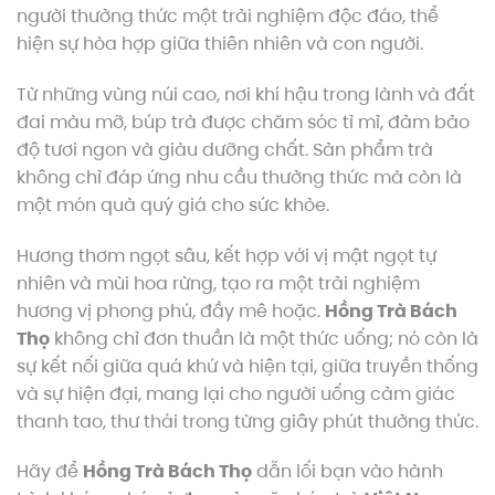
người thưởng thức một trải nghiệm độc đáo, thể
hiện sự hòa hợp giữa thiên nhiên và con người.
Từ những vùng núi cao, nơi khí hậu trong lành và đất
đai màu mỡ, búp trà được chăm sóc tỉ mỉ, đảm bảo
độ tươi ngon và giàu dưỡng chất. Sản phẩm trà
không chỉ đáp ứng nhu cầu thưởng thức mà còn là
một món quà quý giá cho sức khỏe.
Hương thơm ngọt sâu, kết hợp với vị mật ngọt tự
nhiên và mùi hoa rừng, tạo ra một trải nghiệm
hương vị phong phú, đầy mê hoặc.
Hồng Trà Bách
Thọ
không chỉ đơn thuần là một thức uống; nó còn là
sự kết nối giữa quá khứ và hiện tại, giữa truyền thống
và sự hiện đại, mang lại cho người uống cảm giác
thanh tao, thư thái trong từng giây phút thưởng thức.
Hãy để
Hồng Trà Bách Thọ
dẫn lối bạn vào hành