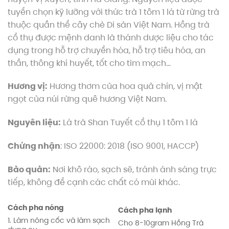
tuyển chọn kỹ lưỡng với thức trà 1 tôm 1 lá từ rừng trà
thuộc quần thể cây chè Di sản Việt Nam. Hồng trà
cổ thụ được mệnh danh là thánh dược liệu cho tác
dụng trong hỗ trợ chuyển hóa, hỗ trợ tiêu hóa, an
thần, thông khí huyết, tốt cho tim mạch…
Hương vị:
Hương thơm của hoa quả chín, vị mật
ngọt của núi rừng quê hương Việt Nam.
Nguyên liệu:
Lá trà Shan Tuyết cổ thụ 1 tôm 1 lá
Chứng nhận
: ISO 22000: 2018 (ISO 9001, HACCP)
Bảo quản:
Nơi khô ráo, sạch sẽ, tránh ánh sáng trực
tiếp, không để cạnh các chất có mùi khác.
Cách pha nóng
Cách pha lạnh
1. Làm nóng cốc và làm sạch
Cho 8-10gram Hồng Trà