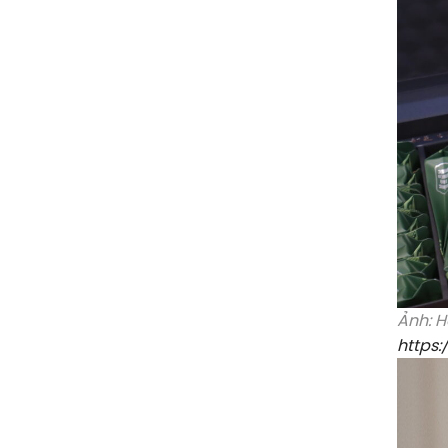
Ảnh: H
https