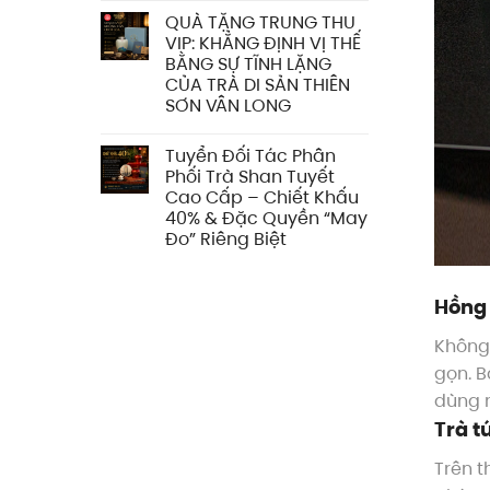
QUÀ TẶNG TRUNG THU
VIP: KHẲNG ĐỊNH VỊ THẾ
BẰNG SỰ TĨNH LẶNG
CỦA TRÀ DI SẢN THIÊN
SƠN VÂN LONG
Tuyển Đối Tác Phân
Phối Trà Shan Tuyết
Cao Cấp – Chiết Khấu
40% & Đặc Quyền “May
Đo” Riêng Biệt
Hồng 
Không 
gọn. B
dùng n
Trà t
Trên t