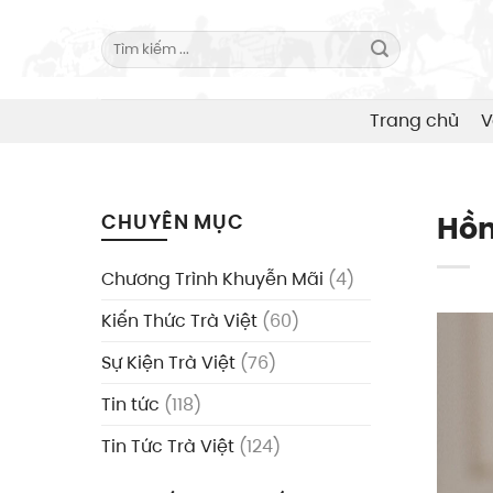
Skip
to
Search
for:
content
Trang chủ
V
Hồn
CHUYÊN MỤC
Chương Trình Khuyễn Mãi
(4)
Kiến Thức Trà Việt
(60)
Sự Kiện Trà Việt
(76)
Tin tức
(118)
Tin Tức Trà Việt
(124)