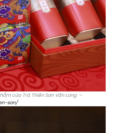
n phẩm của Trà Thiên Sơn Vân Long –
en-son/