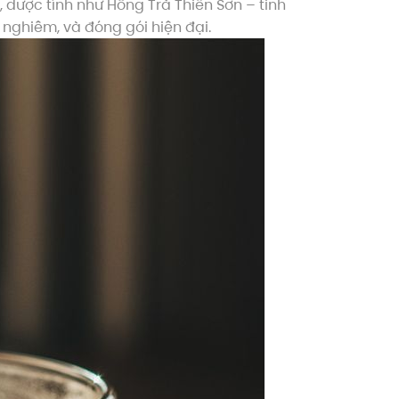
, dược tính như Hồng Trà Thiên Sơn – tinh
 nghiêm, và đóng gói hiện đại.