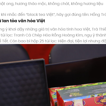
mật ong, hương thảo mộc, không chát, không hương liệu
, khi nhắc đến “black tea Việt”, hãy gọi đúng tên: Hồng Tr
ứ lan tỏa văn hóa Việt
ng ý khơi dậy những giá trị văn hóa tinh hoa Việt, Trà T
 túi lọc: Tranh Cá Chép Hóa Rồng Hoàng Kim, ngụ ý thành
lễ Tết. Còn bao bì hộp 25 túi lọc: Hiện đại, tiện lợi nhưn