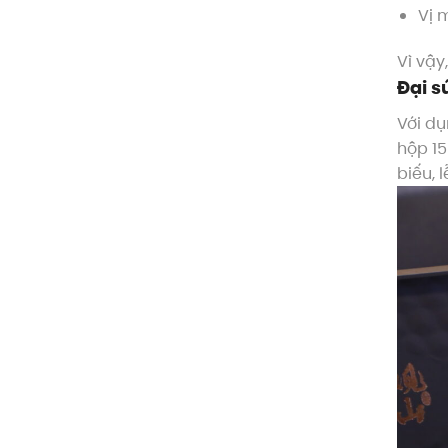
Vị 
Vì vậy
Đại s
Với dụ
hộp 15
biếu, 