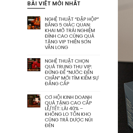
BÀI VIẾT MỚI NHẤT
NGHỆ THUẬT “ĐẬP HỘP”
BẰNG 5 GIÁC QUAN:
KHAI MỞ TRẢI NGHIỆM
ĐỈNH CAO CÙNG QUÀ
TẶNG VIP THIÊN SƠN
VÂN LONG
NGHỆ THUẬT CHỌN
QUÀ TRUNG THU VIP:
ĐỪNG ĐỂ “NƯỚC ĐẾN
CHÂN” MỚI TÌM KIẾM SỰ
ĐẲNG CẤP
CƠ HỘI KINH DOANH
QUÀ TẶNG CAO CẤP
LỄ/TẾT: LÃI 40% –
KHÔNG LO TỒN KHO
CÙNG TRÀ DƯỢC NÚI
ĐÈN