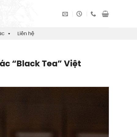
ác
Liên hệ
Tác “Black Tea” Việt