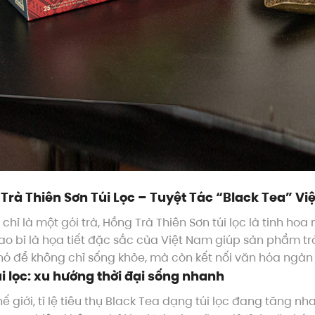
Trà Thiên Sơn Túi Lọc – Tuyệt Tác “Black Tea” Việ
chỉ là một gói trà, Hồng Trà Thiên Sơn túi lọc là tinh hoa
ao bì là họa tiết đặc sắc của Việt Nam giúp sản phẩm trở
ó để không chỉ sống khỏe, mà còn kết nối văn hóa ngàn 
úi lọc: xu hướng thời đại sống nhanh
hế giới, tỉ lệ tiêu thụ Black Tea dạng túi lọc đang tăng nha