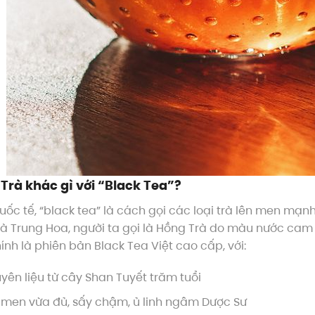
Trà khác gì với “Black Tea”?
uốc tế, “black tea” là cách gọi các loại trà lên men mạnh,
 Trung Hoa, người ta gọi là Hồng Trà do màu nước cam đ
ính là phiên bản Black Tea Việt cao cấp, với:
yên liệu từ cây Shan Tuyết trăm tuổi
 men vừa đủ, sấy chậm, ủ linh ngâm Dược Sư