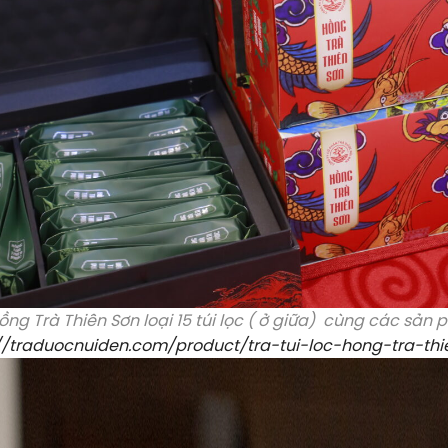
ồng Trà Thiên Sơn loại 15 túi lọc ( ở giữa) cùng các sả
://traduocnuiden.com/product/tra-tui-loc-hong-tra-thi