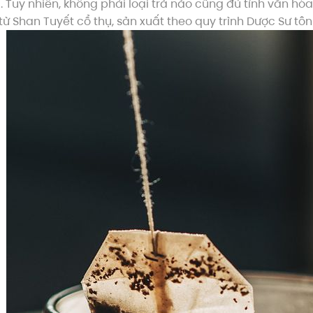
 Tuy nhiên, không phải loại trà nào cũng đủ tỉnh văn hóa
từ Shan Tuyết cổ thụ, sản xuất theo quy trình Dược Sư tôn