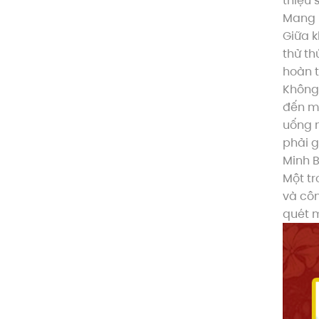
thiệu 
Mang 
Giữa 
thử th
hoàn 
Không 
đến mộ
uống n
phải 
Minh B
Một tr
và côn
quét m