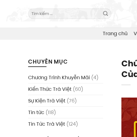
Skip
to
Search
for:
content
Trang chủ
V
Chú
CHUYÊN MỤC
Của
Chương Trình Khuyễn Mãi
(4)
Kiến Thức Trà Việt
(60)
Sự Kiện Trà Việt
(76)
Tin tức
(118)
Tin Tức Trà Việt
(124)