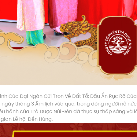
ình Của Đại Ngàn Gửi Trọn Về Đất Tổ: Dấu Ấn Rực Rỡ Của
ngày tháng 3 Âm lịch vừa qua, trong dòng người nô nức
êu hãnh của Trà Dược Núi Đèn đã thực sự thắp sáng và l
gian Lễ hội Đền Hùng.