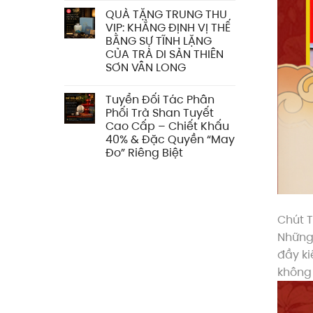
QUÀ TẶNG TRUNG THU
VIP: KHẲNG ĐỊNH VỊ THẾ
BẰNG SỰ TĨNH LẶNG
CỦA TRÀ DI SẢN THIÊN
SƠN VÂN LONG
Tuyển Đối Tác Phân
Phối Trà Shan Tuyết
Cao Cấp – Chiết Khấu
40% & Đặc Quyền “May
Đo” Riêng Biệt
Chút T
Những 
đầy ki
không 