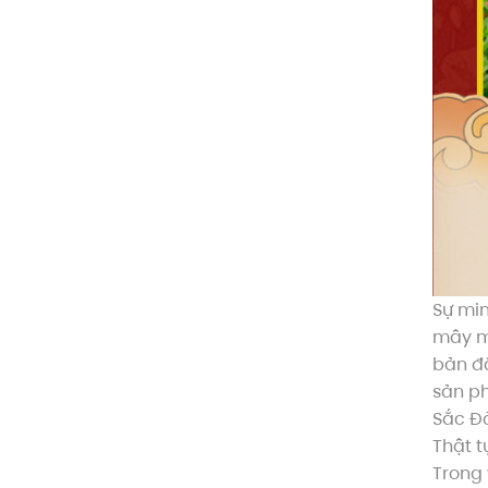
Sự min
mây mù
bản đã
sản p
Sắc Đ
Thật t
Trong 