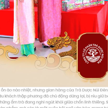
 ồn ào náo nhiệt, nhưng gian hàng của Trà Dược Núi Đè
u khách thập phương đã chủ động dừng lại, bị níu giữ b
những ấm trà đang nghi ngút khói giữa chốn linh thiêng. S