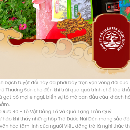
h bạch tuyệt đối này đã phơi bày trọn vẹn vòng đời của
 Thượng Sơn cho đến khi trải qua quá trình chế tác k
 gạt bỏ mọi e ngại, biến sự tò mò ban đầu của khách h
hẩm.
ỏ Rực Rỡ – Lễ Vật Dâng Tổ Và Quà Tặng Trân Quý
ự hào khi thấy những hộp Trà Dược Núi Đèn mang sắc đ
văn hóa tâm linh của người Việt, dâng trà là nghi thức 