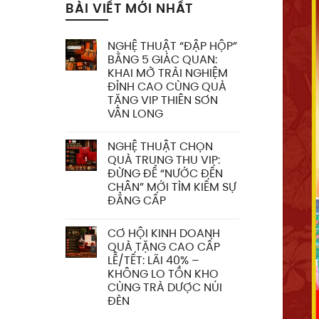
BÀI VIẾT MỚI NHẤT
NGHỆ THUẬT “ĐẬP HỘP”
BẰNG 5 GIÁC QUAN:
KHAI MỞ TRẢI NGHIỆM
ĐỈNH CAO CÙNG QUÀ
TẶNG VIP THIÊN SƠN
VÂN LONG
NGHỆ THUẬT CHỌN
QUÀ TRUNG THU VIP:
ĐỪNG ĐỂ “NƯỚC ĐẾN
CHÂN” MỚI TÌM KIẾM SỰ
ĐẲNG CẤP
CƠ HỘI KINH DOANH
QUÀ TẶNG CAO CẤP
LỄ/TẾT: LÃI 40% –
KHÔNG LO TỒN KHO
CÙNG TRÀ DƯỢC NÚI
ĐÈN