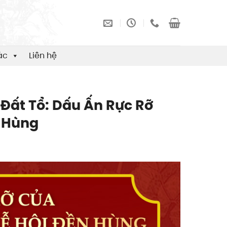
ác
Liên hệ
 Đất Tổ: Dấu Ấn Rực Rỡ
n Hùng