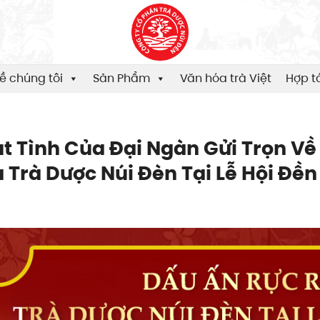
ề chúng tôi
Sản Phẩm
Văn hóa trà Việt
Hợp t
t Tình Của Đại Ngàn Gửi Trọn Về
 Trà Dược Núi Đèn Tại Lễ Hội Đề