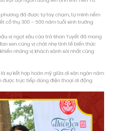
 vật đại ngàn dâng lên anh linh Tiên Tổ.
p phương đã được tự tay chạm, tự mình nếm
ết cổ thụ 300 – 500 năm tuổi sinh trưởng
 hậu vị ngọt sâu của trà Shan Tuyết đã mang
n xen cùng vị chát nhẹ tinh tế biến thức
khiến những vị khách sành sỏi nhất cũng
 là sự kết hợp hoàn mỹ giữa di sản ngàn năm
h được trực tiếp dùng điện thoại di động