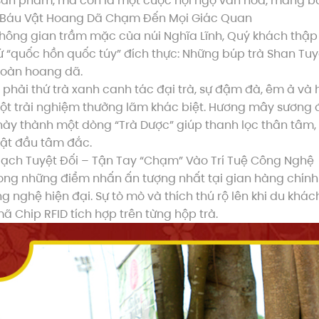
sản phẩm, mà còn là một cuộc hội ngộ văn hóa, mang báu
Báu Vật Hoang Dã Chạm Đến Mọi Giác Quan
không gian trầm mặc của núi Nghĩa Lĩnh, Quý khách thậ
ứ “quốc hồn quốc túy” đích thực: Những búp trà Shan Tuy
toàn hoang dã.
phải thứ trà xanh canh tác đại trà, sự đậm đà, êm ả và
t trải nghiệm thưởng lãm khác biệt. Hương mây sương đa
ày thành một dòng “Trà Dược” giúp thanh lọc thân tâm, 
gật đầu tâm đắc.
ạch Tuyệt Đối – Tận Tay “Chạm” Vào Trí Tuệ Công Nghệ
ong những điểm nhấn ấn tượng nhất tại gian hàng chính
g nghệ hiện đại. Sự tò mò và thích thú rộ lên khi du khác
ã Chip RFID tích hợp trên từng hộp trà.