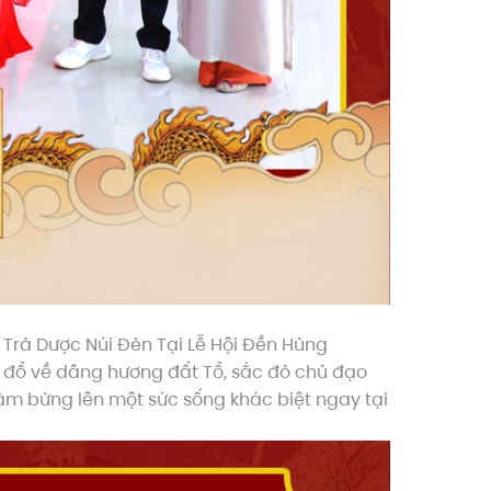
 Trà Dược Núi Đèn Tại Lễ Hội Đền Hùng
 đổ về dâng hương đất Tổ, sắc đỏ chủ đạo
àm bừng lên một sức sống khác biệt ngay tại