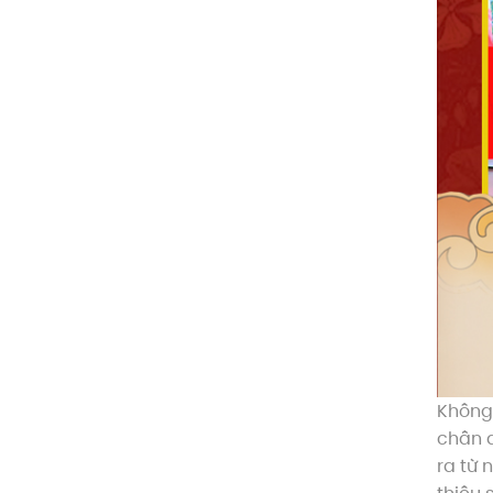
Không
chân d
ra từ 