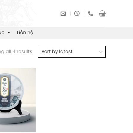
ác
Liên hệ
g all 4 results