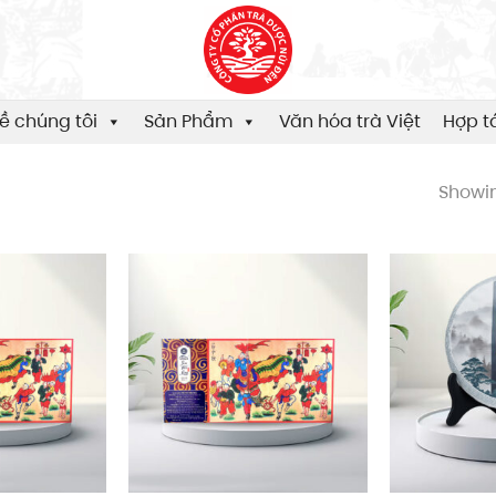
ề chúng tôi
Sản Phẩm
Văn hóa trà Việt
Hợp t
Showin