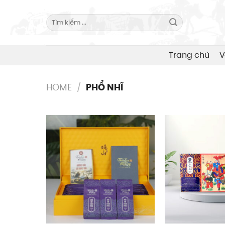
Skip
to
Search
for:
content
Trang chủ
V
HOME
/
PHỔ NHĨ