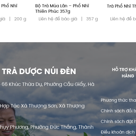
 Phổ Nhĩ
Bộ Trà Múa Lân – Phổ Nhĩ
Trà Phổ Nhĩ T
Thiên Phúc 357g
giá
200 g
Liên hệ để báo giá
357 g
Liên hệ để 
 TRÀ DƯỢC NÚI ĐÈN
HỖ TRỢ KH
HÀNG
 66 Khúc Thừa Dụ, Phường Cầu Giấy, Hà
Phương thức th
Hợp Tác Xã Thượng Sơn, Xã Thượng
Chính sách đổi t
Chính sách đặt 
Thụy Phương, Phường Đức Thắng, Thành
Điều khoản dịch