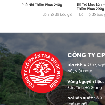
Bộ Trà Múa Lân –
Phổ Nhĩ Thiên Phúc 240g
Thiên Phúc 200g
Liên hệ để báo giá
Liên hệ để báo 
CÔNG TY CP
Địa chỉ:
A12/D7, Ngõ
Nội, Việt Nam
Vùng Nguyên Liệu:
Sơn, Tỉnh Hà Giang
Nơi Sản Xuất:
Số 9 
Phố Hà Nội