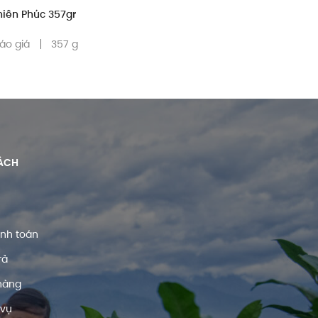
hiên Phúc 357gr
báo giá
357 g
ÁCH
anh toán
rả
hàng
 vụ