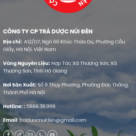
CÔNG TY CP TRÀ DƯỢC NÚI ĐÈN
Địa chỉ:
A12/D7, Ngõ 66 Khúc Thừa Dụ, Phường Cầu
Giấy, Hà Nội, Việt Nam
Vùng Nguyên Liệu:
Hợp Tác Xã Thượng Sơn, Xã
Thượng Sơn, Tỉnh Hà Giang
Nơi Sản Xuất:
Số 9 Thụy Phương, Phường Đức Thắng,
Thành Phố Hà Nội
Hotline:
:
0888.38.9119
Email
:
traduocnuiden@gmail.com