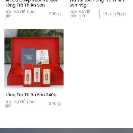
Set Cá Chép Vượt Vũ Môn –
Trà Túi Lọc Hồng Trà Thiên
Hồng Trà Thiên Sơn
Sơn 45g
Liên hệ để báo
Liên hệ để
200 g
15 túi x2g g
giá
báo giá
Hồng Trà Thiên Sơn 240g
Liên hệ để báo
240 g
giá