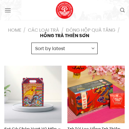
Skip
to
content
HOME
/
CÁC LOẠI TRÀ
/
ĐÓNG HỘP QUÀ TĂNG
/
HỒNG TRÀ THIÊN SƠN